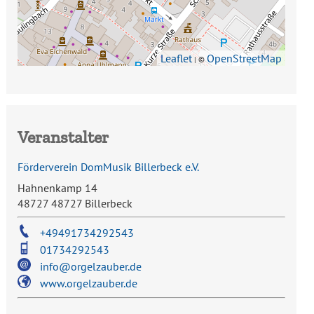
Leaflet
OpenStreetMap
| ©
Veranstalter
Förderverein DomMusik Billerbeck e.V.
Hahnenkamp 14
48727 48727 Billerbeck
+49491734292543
01734292543
info@orgelzauber.de
www.orgelzauber.de