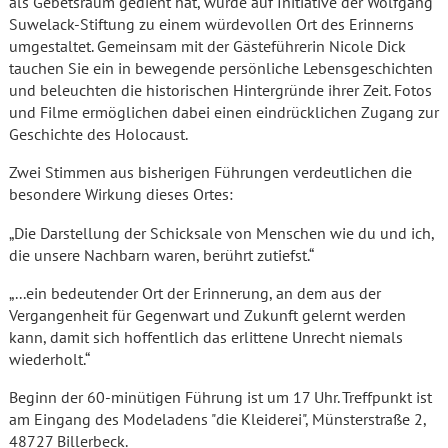
als Gebetsraum gedient hat, wurde auf Initiative der Wolfgang
Suwelack-Stiftung zu einem würdevollen Ort des Erinnerns
umgestaltet. Gemeinsam mit der Gästeführerin Nicole Dick
tauchen Sie ein in bewegende persönliche Lebensgeschichten
und beleuchten die historischen Hintergründe ihrer Zeit. Fotos
und Filme ermöglichen dabei einen eindrücklichen Zugang zur
Geschichte des Holocaust.
Zwei Stimmen aus bisherigen Führungen verdeutlichen die
besondere Wirkung dieses Ortes:
„Die Darstellung der Schicksale von Menschen wie du und ich,
die unsere Nachbarn waren, berührt zutiefst.“
„...ein bedeutender Ort der Erinnerung, an dem aus der
Vergangenheit für Gegenwart und Zukunft gelernt werden
kann, damit sich hoffentlich das erlittene Unrecht niemals
wiederholt.“
Beginn der 60-minütigen Führung ist um 17 Uhr. Treffpunkt ist
am Eingang des Modeladens "die Kleiderei", Münsterstraße 2,
48727 Billerbeck.