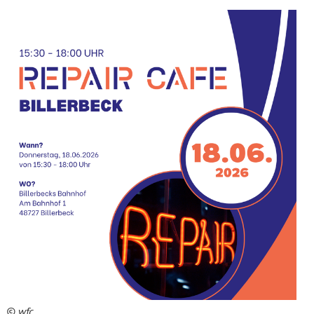
© wfc