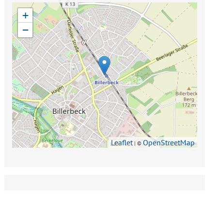
+
−
Leaflet
OpenStreetMap
| ©